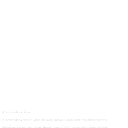
A l'ombre de ta clarté
A l'ombre de ta clarté ô Marie ma mère Jamais tu n'as rejeté nos simples prières
Encensoir Sainte Vierge Marie Reine Porte du Ciel Colombe pure Mère de Dieu